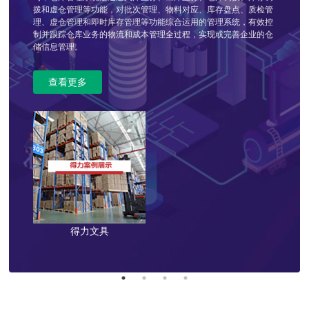
拨和虚仓管理等功能，对批次管理、物料对应、库存盘点、质检管
车以及机器人、自动导引小车等物流设备之间的运行，主要通过任
MES 可以为企业提供包括制造数据管理、计划排产管理、生产调度
车辆定位系统、车辆管理、人员管理、数据报表、基本信息维护、
理、虚仓管理和即时库存管理等功能综合运用的管理系统，有效控
务引擎和消息引擎，优化分解任务、分析执行路径，为上层系统的
管理、库存管理、质量管理、人力资源管理、工作中心/设备管理、
系统管理等模块。该系统对车辆、驾驶员、线路等进行全面详细的
制并跟踪仓库业务的物流和成本管理全过程，实现或完善企业的仓
调度指令提供执行保障和优化，实现对各种设备系统接口的集成、
工具工装管理、采购管理、成本管理、项目看板管理、生产过程控
统计考核，能大大提高运作效率，降低运输成本，使您在激烈的市
储信息管理。
统一调度和监控。
制、底层数据集成分析、上层数据集成分解等管理模块，为企业打
场竞争中处于领先优势。
造一个扎实、可靠、全面、可行的制造协同管理平台。
查看更多
得力文具
昌龙物流
嘉宏
森马